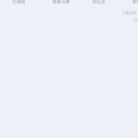
亿破姐
森酱与猪
轻狂志
软
下载说明
Co