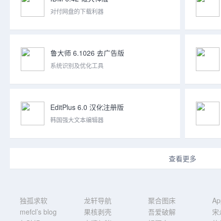
对付网盘的下载利器
鲁大师 6.1026 去广告版
系统识别及优化工具
EditPlus 6.0 汉化注册版
韩国强大文本编辑器
查看更多
独孤求软
龙轩导航
聚合图床
A
mefcl’s blog
果核剥壳
吾爱破解
宋