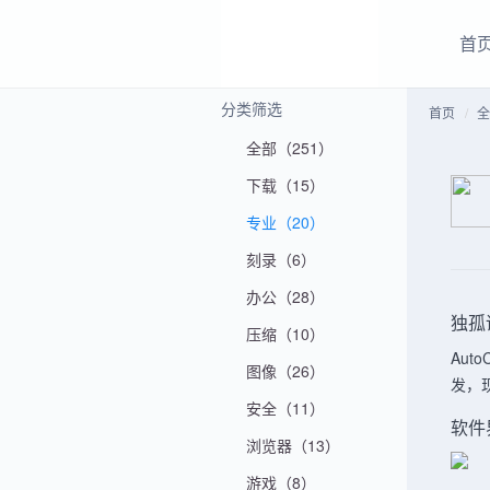
首
分类筛选
首页
全
全部（251）
下载（15）
专业（20）
刻录（6）
办公（28）
独孤
压缩（10）
Au
图像（26）
发，
安全（11）
软件
浏览器（13）
游戏（8）