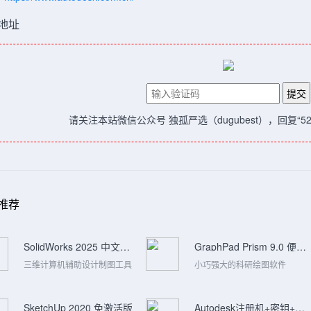
地址
请关注本站微信公众号 独孤严选（dugubest），回复“5
推荐
SolidWorks 2025 中文特别版
GraphPad Prism 9.0 便携版
三维计算机辅助设计制图工具
小巧强大的科研绘图软件
SketchUp 2020 免激活版
Autodesk注册机+密钥+教程(Win/Mac)