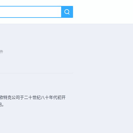
件
sk欧特克公司于二十世纪八十年代初开
用。