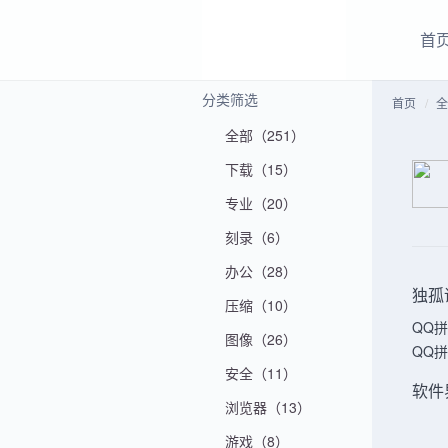
首
分类筛选
首页
全
全部（251）
下载（15）
专业（20）
刻录（6）
办公（28）
独孤
压缩（10）
QQ
图像（26）
QQ
安全（11）
软件
浏览器（13）
游戏（8）