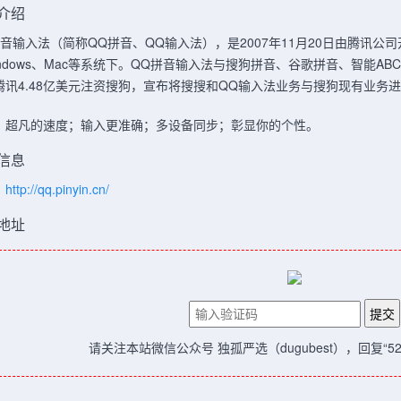
介绍
拼音输入法（简称QQ拼音、QQ输入法），是2007年11月20日由腾讯
ndows、Mac等系统下。QQ拼音输入法与搜狗拼音、谷歌拼音、智能ABC
腾讯4.48亿美元注资搜狗，宣布将搜搜和QQ输入法业务与搜狗现有业务
：超凡的速度；输入更准确；多设备同步；彰显你的个性。
信息
：
http://qq.pinyin.cn/
地址
请关注本站微信公众号 独孤严选（dugubest），回复“5